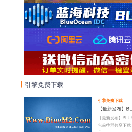
引擎免费下载
引擎免费下载
【最新发布】BL
【最新发布】BLU
包前往群共享下载：