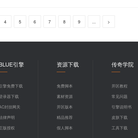
4
5
6
7
8
9
...
>
BLUE引擎
资源下载
传奇学院
引擎免费下载
免费脚本
开区教程
登录器下载
素材资源
常见问题
AC封挂网关
开区版本
引擎说明书
法律声明
精品推荐
皮肤下载
正版授权
假人脚本
工具下载