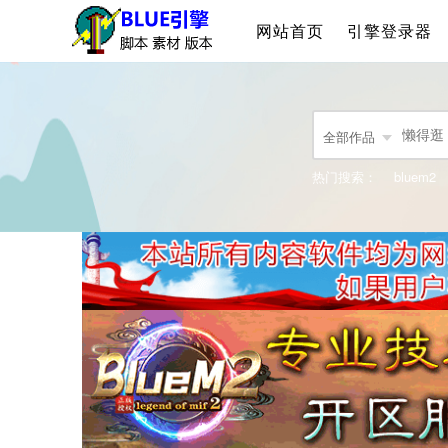
网站首页
引擎登录器
全部作品
热门搜索：
bluem2