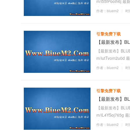
m/i55fPooih6
志： BLUE引擎+
作者：bluem2
|
时间
引擎免费下载
【最新发布】BL
【最新发布】BLUE引擎
m/iutTvom2u0
志： BLUE引擎+
作者：bluem2
|
时间
引擎免费下载
【最新发布】BL
【最新发布】BLUE引擎
m/iL4YSoj765
志： BLUE引擎+
作者：bluem2
|
时间