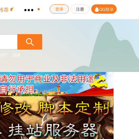
推荐
●●●
登录
注册
QQ登录
UFF
劫持