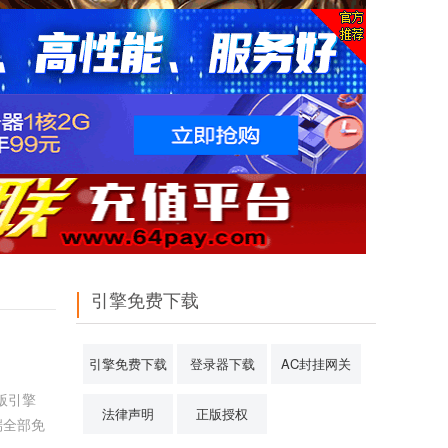
引擎免费下载
引擎免费下载
登录器下载
AC封挂网关
版引擎
法律声明
正版授权
端全部免