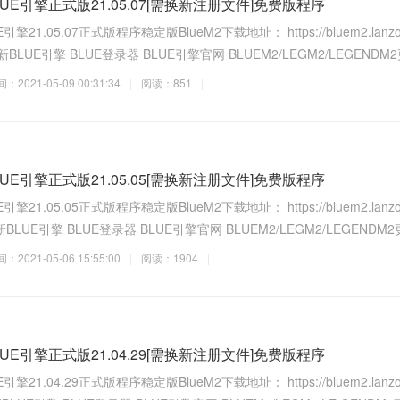
UE引擎正式版21.05.07[需换新注册文件]免费版程序
21.05.07正式版程序稳定版BlueM2下载地址： https://bluem2.lanzou
c 最新BLUE引擎 BLUE登录器 BLUE引擎官网 BLUEM2/LEGM2/LEGEND
登录器+网关+微端
：2021-05-09 00:31:34
|
阅读：851
|
UE引擎正式版21.05.05[需换新注册文件]免费版程序
21.05.05正式版程序稳定版BlueM2下载地址： https://bluem2.lanzou
h 最新BLUE引擎 BLUE登录器 BLUE引擎官网 BLUEM2/LEGM2/LEGENDM
登录器+网关+微端
：2021-05-06 15:55:00
|
阅读：1904
|
UE引擎正式版21.04.29[需换新注册文件]免费版程序
21.04.29正式版程序稳定版BlueM2下载地址： https://bluem2.lanzou