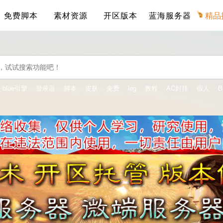
免费脚本
素材资源
开区版本
蓝海服务器
精品
blue引擎
登录器
脚本
皮肤
免费
leg
教程
AC封挂
假人
B