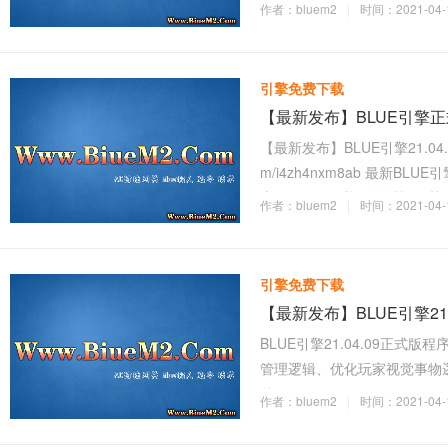
志： BLUE引擎+登录器+网关
作者：bluem2
|
时间：2021-04-1
引擎免费下载
【最新发布】BLUE引擎正式
【最新发布】BLUE引擎21.04.11
m/i4zh4nxm8ab 最新BLU
志： BLUE引擎+登录器+网关
作者：bluem2
|
时间：2021-04-1
引擎免费下载
【最新发布】BLUE引擎21
BLUE引擎21.04.09正式
管理逻辑、优化玩家视觉事物
秒
作者：bluem2
|
时间：2021-04-1