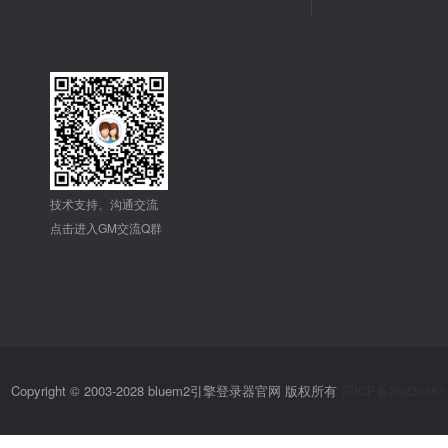
技术支持、沟通交流
点击进入GM交流Q群
Copyright © 2003-2028 bluem2引擎登录器官网 版权所有
苏ICP备20230361