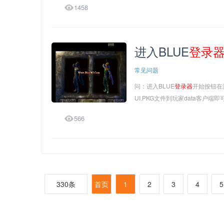

1458
进入BLUE
登录
常见问题
问：进入BLUE
登录
器
开始按钮在
UI.PKG文件到玩家data客户端即可

566
330条
首页
1
2
3
4
5