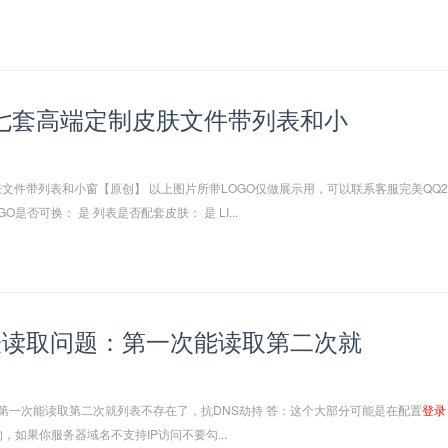
十七套高端定制皮肤文件带列表和小
肤文件带列表和小窗【原创】 以上图片所带LOGO仅做展示用，可以联系客服完美QQ2
GO是否可换： 是 列表是否配套皮肤： 是 LI...
表读取问题：第一次能读取第二次就
第一次能读取第二次就列表不存在了，抗DNS劫持 答：这个大部分可能是在配置
登录
，如果你服务器域名不支持IP访问不要勾...