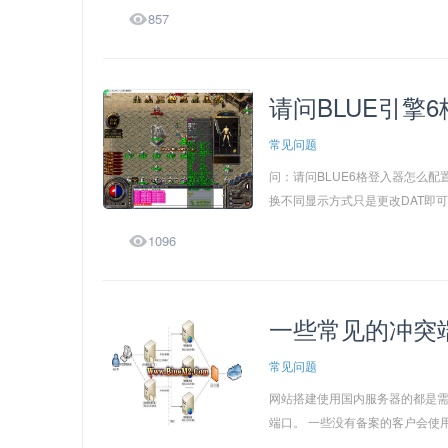

857
请问BLUE引擎6
常见问题
问：请问BLUE6格登入器怎么配
换不同显示方式只是更改DAT即

1096
一些常见的冲突
常见问题
网站搭建使用国内服务器的都是需要
端口。 一些没有备案的客户会使用，