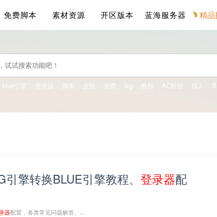
免费脚本
素材资源
开区版本
蓝海服务器
精品
blue引擎
登录器
脚本
皮肤
免费
leg
教程
AC封挂
假人
B
G引擎转换BLUE引擎教程、
登录
器
配
录
器
配置，各类常见问题解答。...