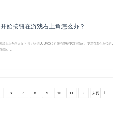
器
开始按钮在游戏右上角怎么办？
游戏右上角怎么办？ 答：这是LUI.PKG文件没有正确更新导致的。更新引擎包自带的
解决。...
6
7
8
9
10
11
>
末页