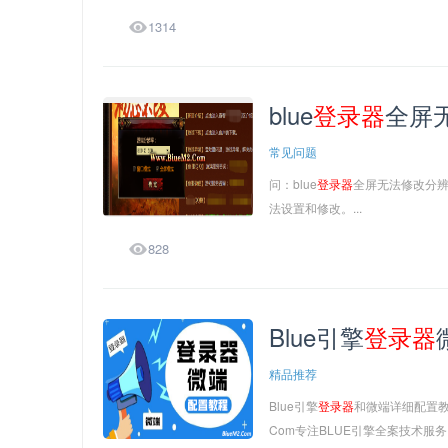

1314
blue
登录
器
全屏
常见问题
问：blue
登录
器
全屏无法修改分辨
法设置和修改。...

828
Blue引擎
登录
器
精品推荐
Blue引擎
登录
器
和微端详细配置教
Com专注BLUE引擎全案技术服务！