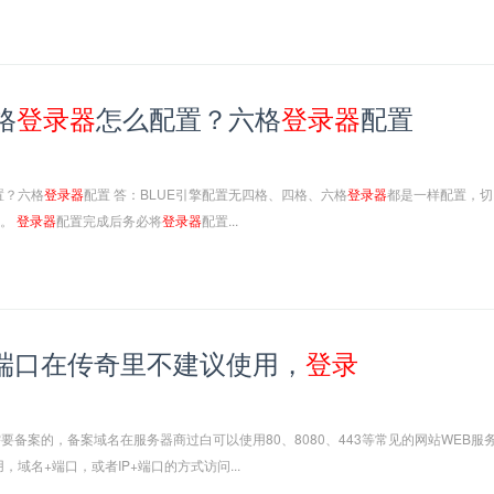
格
登录
器
怎么配置？六格
登录
器
配置
置？六格
登录
器
配置 答：BLUE引擎配置无四格、四格、六格
登录
器
都是一样配置，切
可。
登录
器
配置完成后务必将
登录
器
配置...
端口在传奇里不建议使用，
登录
备案的，备案域名在服务器商过白可以使用80、8080、443等常见的网站WEB服
域名+端口，或者IP+端口的方式访问...