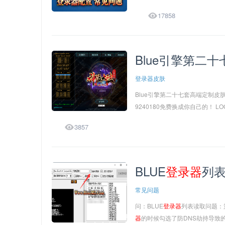

17858
Blue引擎第二
登录器皮肤
Blue引擎第二十七套高端定制皮
9240180免费换成你自己的！ LO

3857
BLUE
登录
器
列
常见问题
问：BLUE
登录
器
列表读取问题：
器
的时候勾选了防DNS劫持导致的