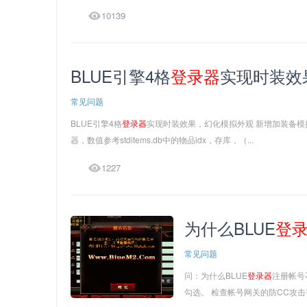

10139
BLUE引擎4格
登录
器
实现时装效
常见问题
BLUE引擎4格
登录
器
实现时装效果，幻化模拟外观 新增加装备模拟外观
器，数值参考stditems.db中的物品idx，存库，（...

1227
为什么BLUE
登
常见问题
问：为什么BLUE
登录
器
注册帐号
勾选。 检查帐号网关的防CC攻击