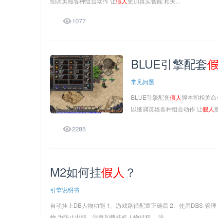
细调英雄各种组合动作 让
假人
更加真实智能 相关...

1077
BLUE引擎配套
常见问题
BLUE引擎配套
假人
脚本和相关命
以细调英雄各种组合动作 让
假人

2285
M2如何挂
假人
？
引擎说明书
自动挂上DB人物功能 1、游戏路径配置正确后 2、使用DBS-管
物 为防止出错，注意加载挂机人物过程， 没...