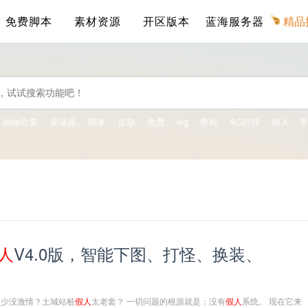
免费脚本
素材资源
开区版本
蓝海服务器
精品
blue引擎
登录器
脚本
皮肤
免费
leg
教程
AC封挂
假人
B
人
V4.0版，智能下图、打怪、换装、
人少没激情？土城站桩
假人
太老套？ 一切问题的根源就是：没有
假人
系统。 现在它来