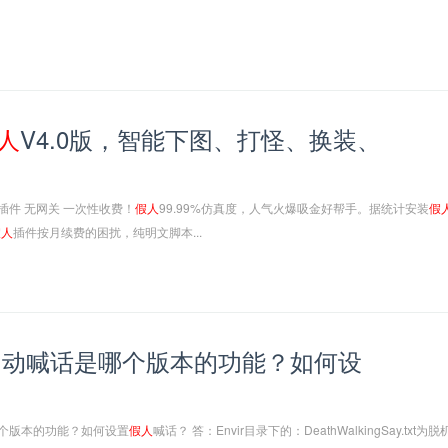
人
V4.0版，智能下图、打怪、换装、
插件 无网关 一次性收费！
假人
99.99%仿真度，人气火爆吸金好帮手。据统计安装
假
假人
插件按月续费的困扰，纯明文脚本...
自动喊话是哪个版本的功能？如何设
个版本的功能？如何设置
假人
喊话？ 答：Envir目录下的：DeathWalkingSay.txt为脱