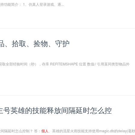
 支持功能简介： 1、仿真人登录游戏、逐...
品、拾取、捡物、守护
 高等级杀怪获取全部经验时间（秒），存库 REFITEMSHAPE 位置 数值// 引用某同类型物品外
主号英雄的技能释放间隔延时怎么控
间隔延时怎么控制？ 答：
假人
、英雄的流星火雨技能支持使用magic.db的delay(毫秒