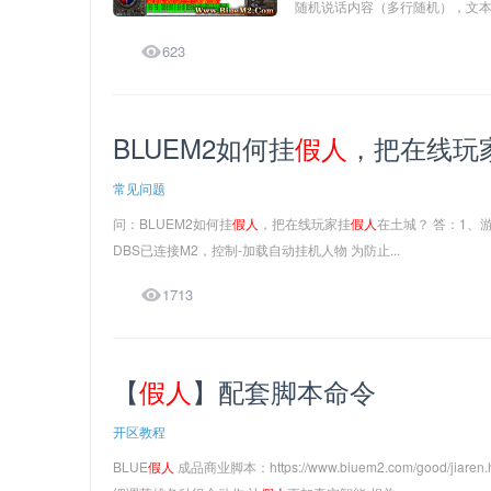
随机说话内容（多行随机），文本为空不说话 ht

623
BLUEM2如何挂
假人
，把在线玩
常见问题
问：BLUEM2如何挂
假人
，把在线玩家挂
假人
在土城？ 答：1、游
DBS已连接M2，控制-加载自动挂机人物 为防止...

1713
【
假人
】配套脚本命令
开区教程
BLUE
假人
成品商业脚本：https://www.biuem2.com/good/jiaren.