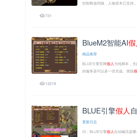
控制释放间隔，人物原本已支持...

731
BlueM2智能AI
假
精品推荐
BLUE引擎官网
假人
为纯脚本，无
的服务器可以多一倍充值。摆脱

13219
BLUE引擎
假人
更新日志
问：BLUE引擎
假人
自动喊话是哪