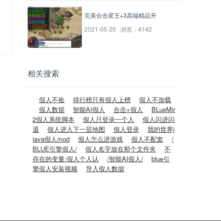
完美合击星王+3高端精品开
2021-05-20 浏览：4142
相关搜索
假人不捡
排行榜只有假人上榜
假人不加载
假人数据
智能AI假人
合击+假人
BLueMir
2假人系统脚本
假人只登录一个人
假人闪进闪
退
假人进入下一层地图
假人登录
我的世界j
iava假人mod
假人怎么进游戏
假人不配套
/
BLUE引擎假人/
假人名字放在那个文件夹
不
存在的变量:假人个人认
/智能AI假人/
blue引
擎假人安装视频
导入假人数据