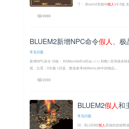
了： Bluem2智能AI
假人
V3.5版

9989
BLUEM2新增NPC命令
假人
、极
常见问题
新增NPC命令 功能： KillMonGetFullExp +/-/= 秒数//
观，位置：0衣服 1武器，数值参考stditems.db中的物品...

2093
BLUEM2
假人
和
常见问题
问：BLUEM2
假人
英雄的技能释放