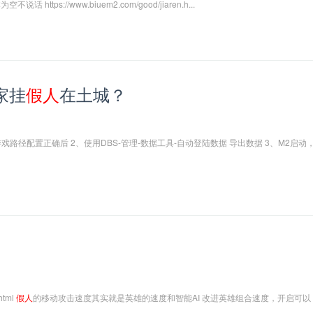
tps://www.biuem2.com/good/jiaren.h...
家挂
假人
在土城？
戏路径配置正确后 2、使用DBS-管理-数据工具-自动登陆数据 导出数据 3、M2启动
html
假人
的移动攻击速度其实就是英雄的速度和智能AI 改进英雄组合速度，开启可以