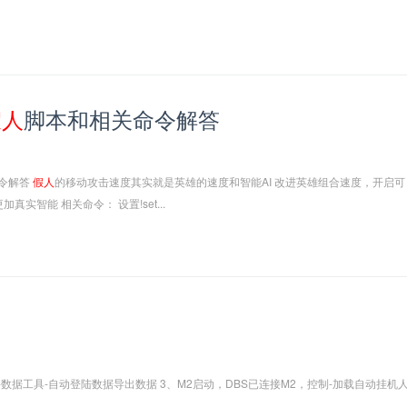
假人
脚本和相关命令解答
令解答
假人
的移动攻击速度其实就是英雄的速度和智能AI 改进英雄组合速度，开启可
更加真实智能 相关命令： 设置!set...
理-数据工具-自动登陆数据导出数据 3、M2启动，DBS已连接M2，控制-加载自动挂机