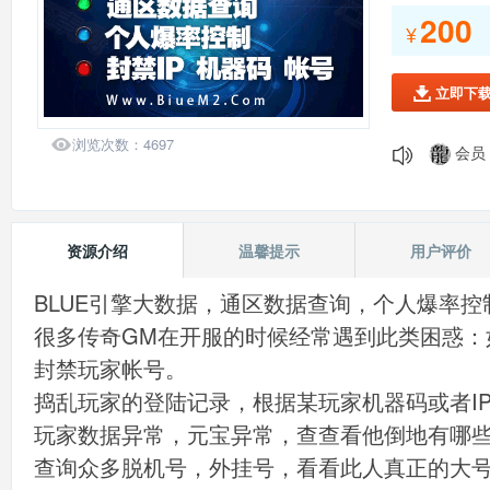
会员：
200
¥
会员：
会员：
会员：
立即下

会员：
会员：

浏览次数：
4697
会员：
会员：
139*
会员：
资源介绍
温馨提示
用户评价
BLUE引擎大数据，通
区数据查询，个人爆率控
很多传奇GM在开服的时候经常遇到此类困惑：
封禁玩家帐号。
捣乱玩家的登陆记录，根据某玩家机器码或者I
玩家数据异常，元宝异常，查查看他倒地有哪
查询众多脱机号，外挂号，看看此人真正的大