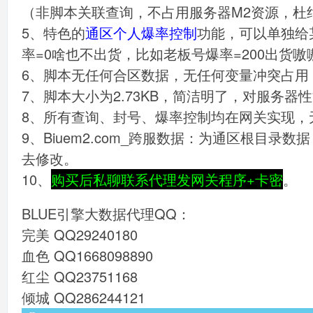
（非脚本关联查询，不占用服务器M2资源，杜
5、特色的
通区个人爆率控制
功能，可以单独给
率=0啥也不出货，比如老板号爆率=200出货嗷
6、脚本无任何合区数据，无任何变量冲突占用
7、脚本大小为2.73KB，简洁明了，对服务器
8、所有查询、封号、爆率控制均在网关实现，
9、Biuem2.com_跨服数据：为通区根目
去修改。
10、
购买后私聊联系代理发网关程序+卡密
。
BLUE引擎大数据代理QQ：
完美 QQ29240180
血色 QQ1668098890
红尘 QQ23751168
倾城 QQ286244121