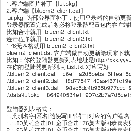
1.客户端图片补丁【lui.pkg】
2.客户端【bluem2_client.dat】
lui.pkg
为部分界面补丁，使用登录器的自动更新，
登录器配置完成后务必将登录器配置包内客户端
比如合计就用 bluem2_client.txt
连击程序就用 bluem2_client2.txt
176无四格就用 bluem2_client3.txt
bluem2_client.dat 客户端做自动更新给玩家下载
比如：你的登陆器更新列表地址是http://xxx.yyy.zzz/Log
在你的登陆器更新列表 List.txt 对应写好
.\bluem2_client.dat d6e11a2d5beba16f1ea15d02
.\bluem2_client2.dat f8d77547140aa4671c19e80
.\bluem2_client3.dat 98ac5dc4b965b977ccc1957
.\data\lui.pkg 864940534e11907c2b7a7d5de1531
登陆器列表格式：
1.类别名字|区名|随便写|IP|端口|对应的客户端名
1.1.80英雄合击|01.金币合击176复古版√|恭喜发财|127.0
2.1.96英雄连击|01.金币合击176复古版√|恭喜发财|127.0