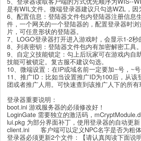
5、登录器读取客户端的方式优先顺序为WIS--W
是有WIL文件。微端登录器建议只勾选WZL，
6、配置信息：登陆器文件包内登陆器注册信息生
件，一个网关的一个登陆器的，配置登录器时浏
片，可任意形状的登陆器。
7、LOGO登录器打开进入游戏时，会显示1-2
8、列表密钥：登陆器文件包内有加密解密工具
9、自定义技能锁定：勾上后玩家可在游戏内自
技能可被锁定。复古服不建议勾选。
10、微端设置：在IP或域名前一定要加~号，
11、推广ID：比如当设置推广ID为100后，
团或者推广人用。可快速查到该推广人下的所有
登录器重要说明：
boot.ini
游戏服务器的必须修改好！
LoginGate
需要独立的激活码，mCryptModule.
lui.pkg
为部分界面补丁，使用登录器的自动更新，
client.ini 客户端可以定义NPC名字是否为粗
登录器必须更新2个文件：【请认真阅读下面说