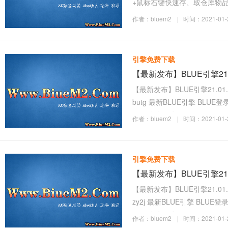
+鼠标右键快速存、取仓库物
作者：bluem2
|
时间：2021-01-2
引擎免费下载
【最新发布】BLUE引擎21
【最新发布】BLUE引擎21.01.24[
butg 最新BLUE引擎 BLUE登
1/13 全套配套 ------------------
作者：bluem2
|
时间：2021-01-2
引擎免费下载
【最新发布】BLUE引擎21
【最新发布】BLUE引擎21.01.17[
zy2j 最新BLUE引擎 BLUE登
1/13 全套配套 ------------------
作者：bluem2
|
时间：2021-01-2