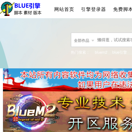
网站首页
引擎登录器
免费脚
全部作品
热门搜索：
bluem2
blue引擎