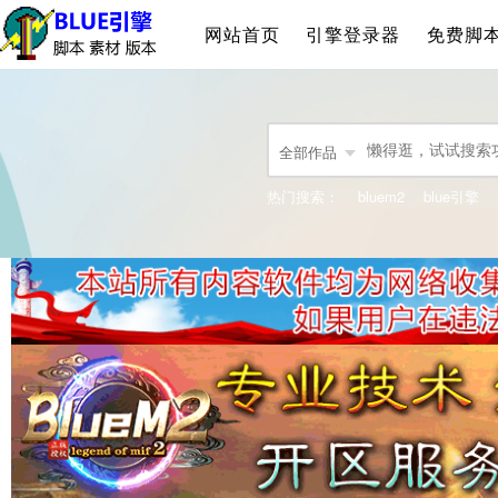
网站首页
引擎登录器
免费脚
全部作品
热门搜索：
bluem2
blue引擎