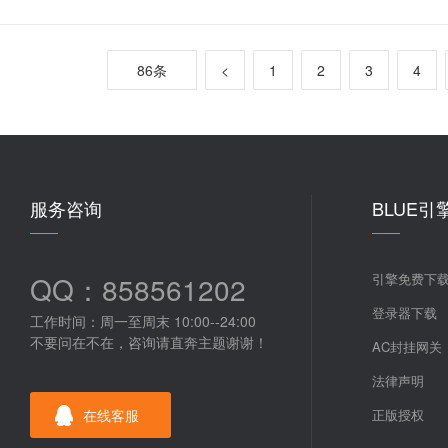
86条
<
1
2
3
4
服务咨询
BLUE引
QQ：858561202
引擎免费下
登录器下载
工作时间：周一至周末 10:00--24:00
不要问在不在，咨询请直奔主题谢谢！
AC封挂网关
法律声明
在线客服
正版授权