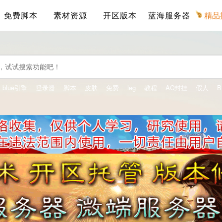
免费脚本
素材资源
开区版本
蓝海服务器
精品
blue引擎
登录器
脚本
皮肤
免费
leg
教程
AC封挂
假人
B