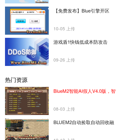
【免费发布】Blue引擎开区
10-05
上传
游戏盾1快钱低成本防攻击
09-26
上传
热门资源
BlueM2智能AI假人V4.0版，智
08-03
上传
BLUEM2自动捡取自动回收融