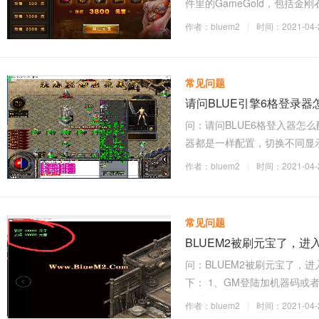
件里的GameGold，包括
作者：bluem2
|
时间：2021-04-2
常见问题
请问BLUE引擎6格登录
问：请问BLUE6格登入器怎
器都是一样配置，切换不同显示
作者：bluem2
|
时间：2021-04-2
常见问题
BLUEM2被刷元宝了，进入
问：BLUEM2被刷元宝了，进
下： 1、GM登陆加机器码或者
限是
作者：bluem2
|
时间：2021-04-2