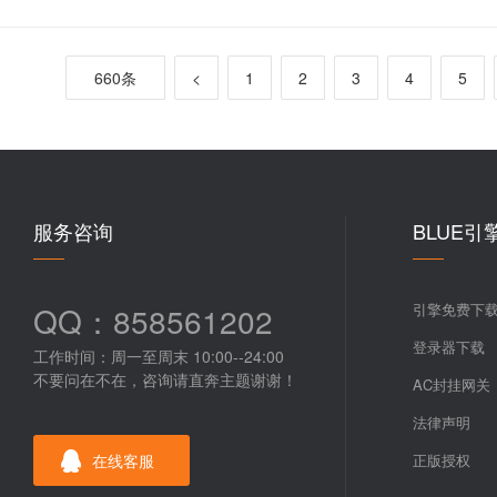
660条
<
1
2
3
4
5
服务咨询
BLUE引
QQ：858561202
引擎免费下
登录器下载
工作时间：周一至周末 10:00--24:00
不要问在不在，咨询请直奔主题谢谢！
AC封挂网关
法律声明
在线客服
正版授权