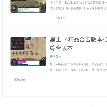
版本引擎： BLUE/2021年01月29日引擎 版
统+经典五行塔+装备重铸 【 演示录制视频点击查

1773
星王+4精品合击版本
综合版本
开区版本
星王+4精品合击版本-自动回收、自动拾取、切割
星王+4散人合击版本，4格/6格一共2份 版本货币：

5065