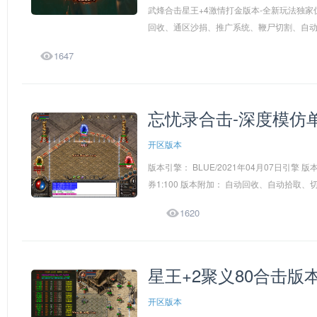
武烽合击星王+4激情打金版本-全新玩法独家
回收、通区沙捐、推广系统、鞭尸切割、自动沙

1647
忘忧录合击-深度模仿
开区版本
版本引擎： BLUE/2021年04月07日引擎 
券1:100 版本附加： 自动回收、自动拾取、

1620
星王+2聚义80合击版
开区版本