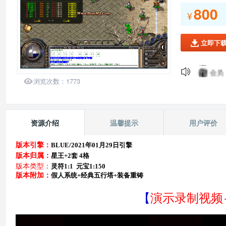
会员：
800
¥
会员：
会员：
会员：
立即下

会员：
会员：
会员：

浏览次数：
1773
会员：
139*
会员：
资源介绍
温馨提示
用户评价
版本引擎：
BLUE/2021年01月29日引擎
版本归属：
星王+2套 4格
版本类型：
灵符1:1 元宝1:150
版本附加：
假人系统+经典五行塔+装备重铸
演示录制视频
【