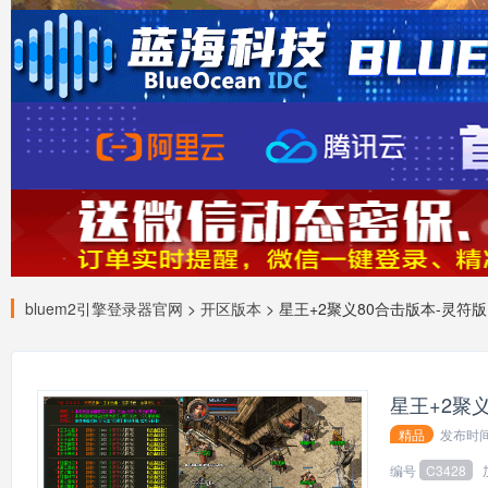
bluem2引擎登录器官网
>
开区版本
> 星王+2聚义80合击版本-灵符版
星王+2聚
精品
发布时
139*
编号
C3428