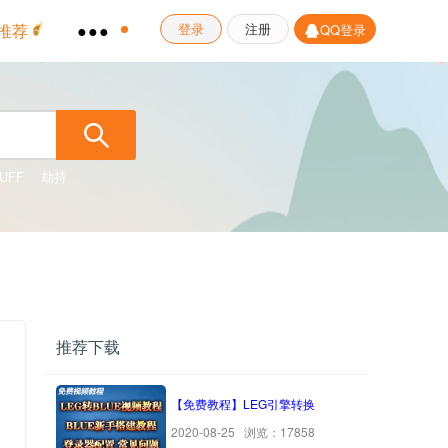
推荐
●●●
登录
注册
QQ登录
UFF
劫持
推荐下载
【免费教程】LEG引擎转换
2020-08-25 浏览：17858