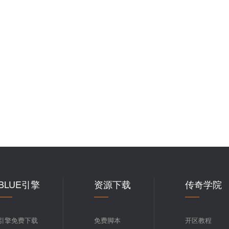
BLUE引擎
资源下载
传奇学院
引擎免费下载
免费脚本
开区教程