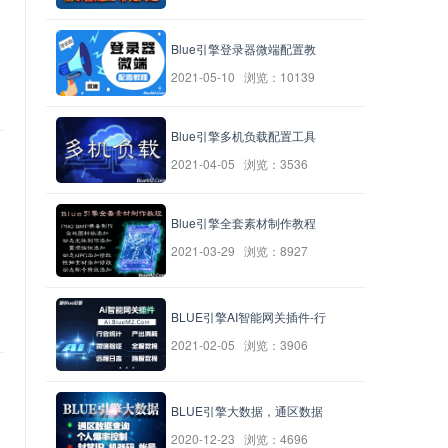
Blue引擎登录器微端配置教
2021-05-10 浏览：10139
Blue引擎多机负载配置工具
2021-04-05 浏览：3536
Blue引擎全套素材制作教程
2021-03-29 浏览：8927
BLUE引擎AI智能网关插件-行
2021-02-05 浏览：3906
BLUE引擎大数据，通区数据
2020-12-23 浏览：4696