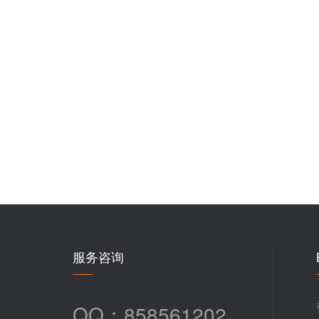
服务咨询
QQ：858561202