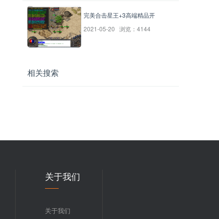
完美合击星王+3高端精品开
2021-05-20 浏览：4144
相关搜索
关于我们
关于我们