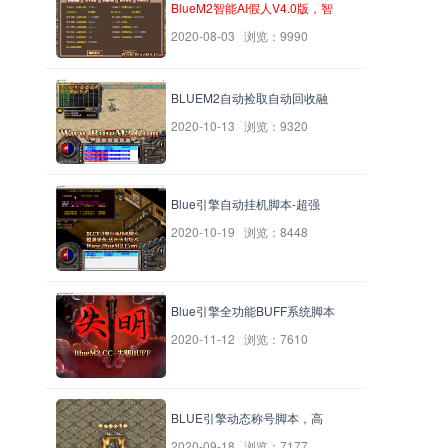
BlueM2智能AI假人V4.0版，智
2020-08-03 浏览：9990
BLUEM2自动捡取自动回收融
2020-10-13 浏览：9320
Blue引擎自动挂机脚本-超强
2020-10-19 浏览：8448
Blue引擎全功能BUFF系统脚本
2020-11-12 浏览：7610
BLUE引擎动态称号脚本，高
2020-09-18 浏览：7177