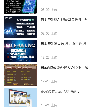
03-29
上传
BLUE引擎AI智能网关插件-行
02-05
上传
BLUE引擎大数据，通区数据
12-23
上传
BlueM2智能AI假人V4.0版，智
12-23
上传
高端传奇玩家论坛搭建，
10-24
上传