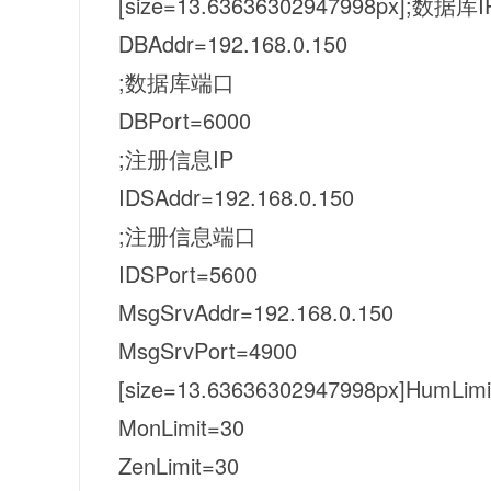
[size=13.63636302947998px];数据库I
DBAddr=192.168.0.150
;数据库端口
DBPort=6000
;注册信息IP
IDSAddr=192.168.0.150
;注册信息端口
IDSPort=5600
MsgSrvAddr=192.168.0.150
MsgSrvPort=4900
[size=13.63636302947998px]HumLimi
MonLimit=30
ZenLimit=30