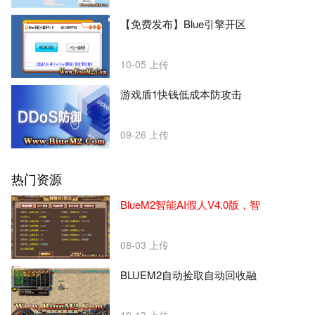
【免费发布】Blue引擎开区
10-05
上传
游戏盾1快钱低成本防攻击
09-26
上传
热门资源
BlueM2智能AI假人V4.0版，智
08-03
上传
BLUEM2自动捡取自动回收融