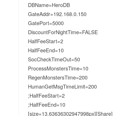
DBName=HeroDB
GateAddr=192.168.0.150
GatePort=5000
DiscountForNightTime=FALSE
HalfFeeStart=2
HalfFeeEnd=10
SocCheckTimeOut=50
ProcessMonstersTime=10
RegenMonstersTime=200
HumanGetMsgTimeLimit=200
;HalfFeeStart=2
;HalfFeeEnd=10
[size=13.63636302947998px][Share]