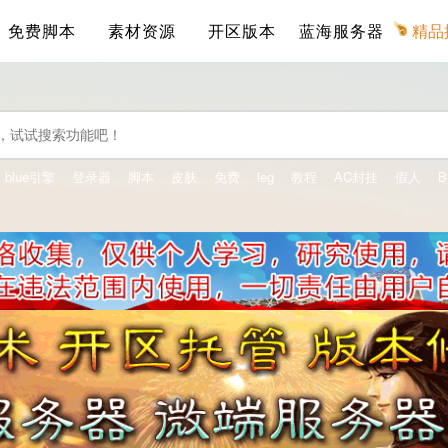
免费脚本
素材资源
开区版本
蓝海服务器
精品
blue引擎
登录器
脚本
皮肤
免费
leg
教程
AC封挂
假人
B