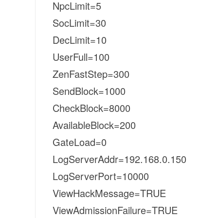
NpcLimit=5
SocLimit=30
DecLimit=10
UserFull=100
ZenFastStep=300
SendBlock=1000
CheckBlock=8000
AvailableBlock=200
GateLoad=0
LogServerAddr=192.168.0.150
LogServerPort=10000
ViewHackMessage=TRUE
ViewAdmissionFailure=TRUE