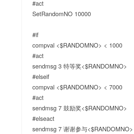
#act
SetRandomNO 10000
#if
compval <$RANDOMNO> < 1000
#act
sendmsg 3 特等奖<$RANDOMNO>
#elseif
compval <$RANDOMNO> < 7000
#act
sendmsg 7 鼓励奖<$RANDOMNO>
#elseact
sendmsg 7 谢谢参与<$RANDOMNO>