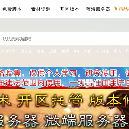
免费脚本
素材资源
开区版本
蓝海服务器
精品
blue引擎
登录器
脚本
皮肤
免费
leg
教程
AC封挂
假人
B