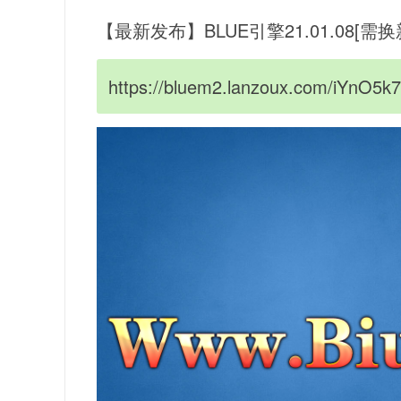
【最新发布】BLUE引擎21.01.08[
https://bluem2.lanzoux.com/iYnO5k7