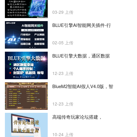
03-29
上传
BLUE引擎AI智能网关插件-行
02-05
上传
BLUE引擎大数据，通区数据
12-23
上传
BlueM2智能AI假人V4.0版，智
12-23
上传
高端传奇玩家论坛搭建，
10-24
上传