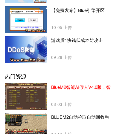
【免费发布】Blue引擎开区
10-05
上传
游戏盾1快钱低成本防攻击
09-26
上传
热门资源
BlueM2智能AI假人V4.0版，智
08-03
上传
BLUEM2自动捡取自动回收融