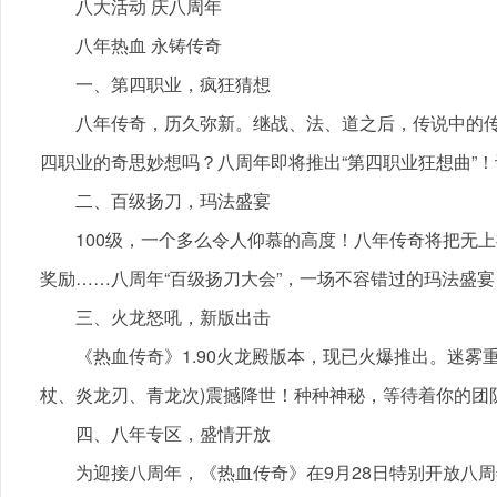
八大活动 庆八周年
八年热血 永铸传奇
一、第四职业，疯狂猜想
八年传奇，历久弥新。继战、法、道之后，传说中的传
四职业的奇思妙想吗？八周年即将推出“第四职业狂想曲”
二、百级扬刀，玛法盛宴
100级，一个多么令人仰慕的高度！八年传奇将把无上
奖励……八周年“百级扬刀大会”，一场不容错过的玛法盛宴
三、火龙怒吼，新版出击
《热血传奇》1.90火龙殿版本，现已火爆推出。迷雾重
杖、炎龙刃、青龙次)震撼降世！种种神秘，等待着你的团
四、八年专区，盛情开放
为迎接八周年，《热血传奇》在9月28日特别开放八周