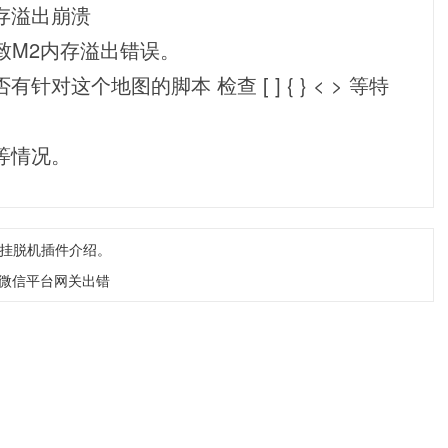
存溢出崩溃
致M2内存溢出错误。
这个地图的脚本 检查 [ ] { } < > 等特
等情况。
外挂脱机插件介绍。
，微信平台网关出错