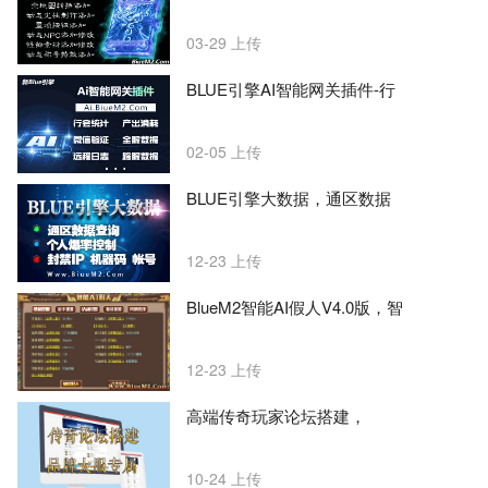
03-29
上传
BLUE引擎AI智能网关插件-行
02-05
上传
BLUE引擎大数据，通区数据
12-23
上传
BlueM2智能AI假人V4.0版，智
12-23
上传
高端传奇玩家论坛搭建，
10-24
上传