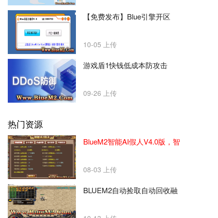
【免费发布】Blue引擎开区
10-05
上传
游戏盾1快钱低成本防攻击
09-26
上传
热门资源
BlueM2智能AI假人V4.0版，智
08-03
上传
BLUEM2自动捡取自动回收融