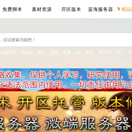
免费脚本
素材资源
开区版本
蓝海服务器
精品
blue引擎
登录器
脚本
皮肤
免费
leg
教程
AC封挂
假人
B