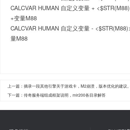
CALCVAR HUMAN 自定义变量 + <$STR(M8
+变量M88
CALCVAR HUMAN 自定义变量 - <$STR(M8
量M88
上一篇：
摘录一段其他引擎关于游戏卡，M2崩溃，版本优化的建议。
下一篇：
传奇服务端组成框架说明，mir200各目录解答