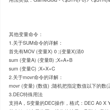
其他变量命令：
1.关于SUM命令的详解：
首先有MOV (变量X) 0 ;(变量X)清0
sum (变量A) (变量B) ;X=A+B
sum (变量C) ;X=X+C
2.关于movr命令的详解：
movr (变量) (数值) ;随机把指定数值以下的数
3.DEC特殊用法
支持A，S变量的DEC操作，格式：DEC A0 X 