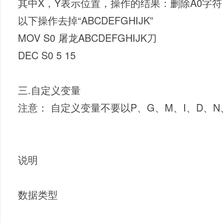
其中X，Y表示位置，操作的结果：删除A0字
以下操作去掉“ABCDEFGHIJK”
MOV S0 屠龙ABCDEFGHIJK刀
DEC S0 5 15
三.自定义变量
注意： 自定义变量不要以P、G、M、I、D、N
说明
数据类型