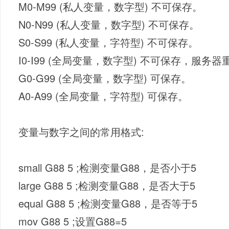
M0-M99 (私人变量，数字型) 不可保存。
N0-N99 (私人变量，数字型) 不可保存。
S0-S99 (私人变量，字符型) 不可保存。
I0-I99 (全局变量，数字型) 不可保存，服务
G0-G99 (全局变量，数字型) 可保存。
A0-A99 (全局变量，字符型) 可保存。
变量与数字之间的常用格式:
small G88 5 ;检测变量G88，是否小于5
large G88 5 ;检测变量G88，是否大于5
equal G88 5 ;检测变量G88，是否等于5
mov G88 5 ;设置G88=5