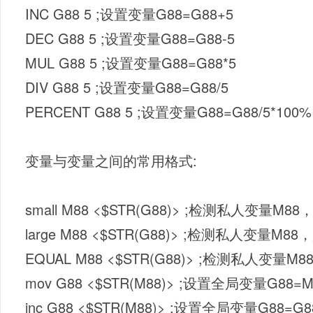
INC G88 5 ;设置变量G88=G88+5
DEC G88 5 ;设置变量G88=G88-5
MUL G88 5 ;设置变量G88=G88*5
DIV G88 5 ;设置变量G88=G88/5
PERCENT G88 5 ;设置变量G88=G88/5*100%
变量与变量之间的常用格式:
small M88 <$STR(G88)> ;检测私人变量
large M88 <$STR(G88)> ;检测私人变量
EQUAL M88 <$STR(G88)> ;检测私人变
mov G88 <$STR(M88)> ;设置全局变量G88=M
inc G88 <$STR(M88)> ;设置全局变量G88=G8