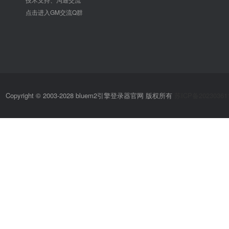
点击进入GM交流Q群
Copyright © 2003-2028 bluem2引擎登录器官网 版权所有
苏ICP备20230361