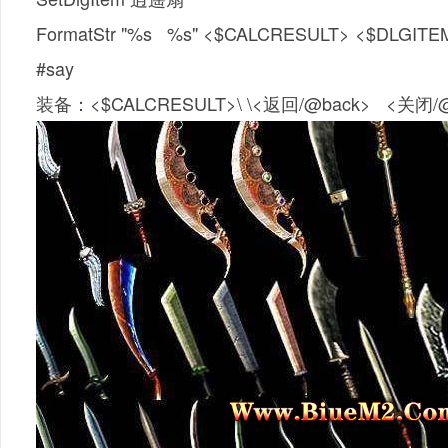
FormatStr "%s %s" <$CALCRESULT> <$DLGI
#say
装备：<$CALCRESULT>\ \<返回/@back> <关闭/@