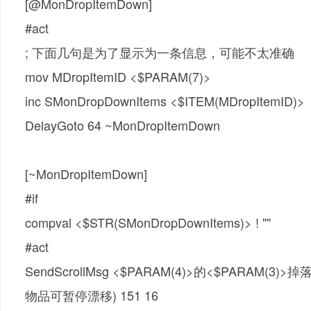
[@MonDropItemDown]
#act
; 下面几句是为了显示为一条信息，可能不太准确
mov MDropItemID <$PARAM(7)>
inc SMonDropDownItems <$ITEM(MDropItemID)>
DelayGoto 64 ~MonDropItemDown
[~MonDropItemDown]
#if
compval <$STR(SMonDropDownItems)> ! ""
#act
SendScrollMsg <$PARAM(4)>的<$PARAM(3)>掉
物品可暂停漂移) 151 16