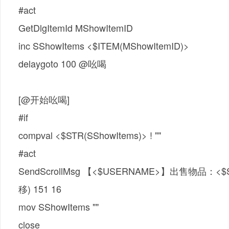
#act
GetDlgItemId MShowItemID
inc SShowItems <$ITEM(MShowItemID)>
delaygoto 100 @吆喝
[@开始吆喝]
#if
compval <$STR(SShowItems)> ! ""
#act
SendScrollMsg 【<$USERNAME>】出售物品：<
移) 151 16
mov SShowItems ""
close