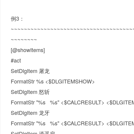
例3：
~~~~~~~~~~~~~~~~~~~~~~~~~~~~~~~~~~~~~
~~~~~~~~
[@showItems]
#act
SetDlgItem 屠龙
FormatStr %s <$DLGITEMSHOW>
SetDlgItem 怒斩
FormatStr "%s %s" <$CALCRESULT> <$DLGI
SetDlgItem 龙牙
FormatStr "%s %s" <$CALCRESULT> <$DLGI
SetDlgItem 逍遥扇