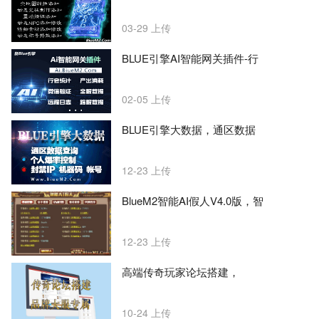
03-29
上传
BLUE引擎AI智能网关插件-行
02-05
上传
BLUE引擎大数据，通区数据
12-23
上传
BlueM2智能AI假人V4.0版，智
12-23
上传
高端传奇玩家论坛搭建，
10-24
上传