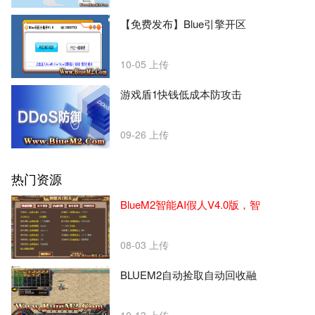
【免费发布】Blue引擎开区
10-05
上传
游戏盾1快钱低成本防攻击
09-26
上传
热门资源
BlueM2智能AI假人V4.0版，智
08-03
上传
BLUEM2自动捡取自动回收融