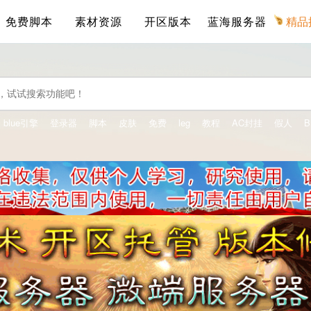
免费脚本
素材资源
开区版本
蓝海服务器
精品
blue引擎
登录器
脚本
皮肤
免费
leg
教程
AC封挂
假人
B