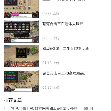
02-22
上传
苍穹合击三百连体大服开
03-03
上传
BLUE引擎十二生肖脚本，新
01-10
上传
完美合击星王+3高端精品开
05-20
上传
推荐文章
【常见问题】AC封挂网关BLUE引擎反外挂
05-14