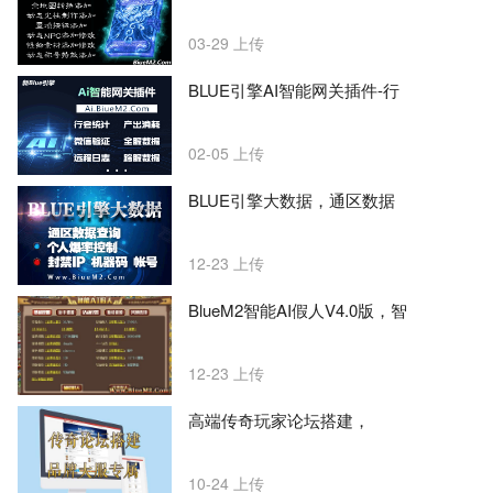
03-29
上传
BLUE引擎AI智能网关插件-行
02-05
上传
BLUE引擎大数据，通区数据
12-23
上传
BlueM2智能AI假人V4.0版，智
12-23
上传
高端传奇玩家论坛搭建，
10-24
上传