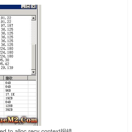
 alloc recv context报错