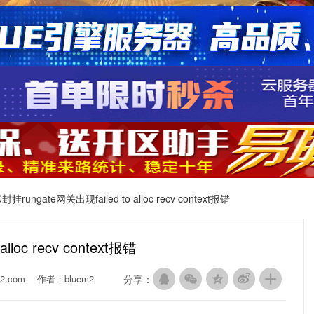
rungate网关出现failed to alloc recv context报错
loc recv context报错
2.com
作者：bluem2
分享：