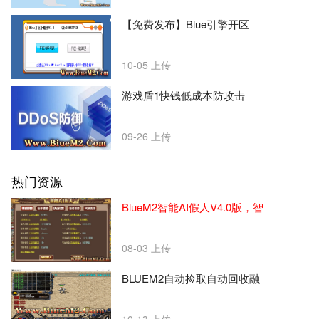
【免费发布】Blue引擎开区
10-05
上传
游戏盾1快钱低成本防攻击
09-26
上传
热门资源
BlueM2智能AI假人V4.0版，智
08-03
上传
BLUEM2自动捡取自动回收融