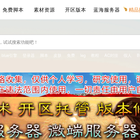
免费脚本
素材资源
开区版本
蓝海服务器
精品
blue引擎
登录器
脚本
皮肤
免费
leg
教程
AC封挂
假人
B