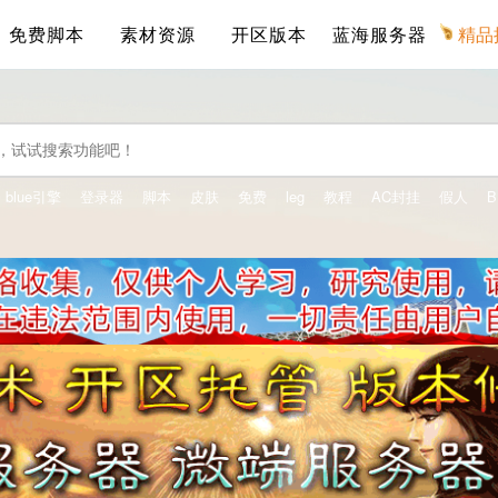
免费脚本
素材资源
开区版本
蓝海服务器
精品
blue引擎
登录器
脚本
皮肤
免费
leg
教程
AC封挂
假人
B