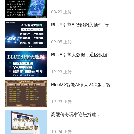
03-29
上传
BLUE引擎AI智能网关插件-行
02-05
上传
BLUE引擎大数据，通区数据
12-23
上传
BlueM2智能AI假人V4.0版，智
12-23
上传
高端传奇玩家论坛搭建，
10-24
上传