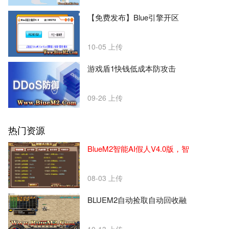
【免费发布】Blue引擎开区
10-05
上传
游戏盾1快钱低成本防攻击
09-26
上传
热门资源
BlueM2智能AI假人V4.0版，智
08-03
上传
BLUEM2自动捡取自动回收融