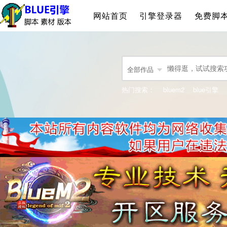
网站首页
引擎登录器
免费脚
全部作品
热门搜索：
bluem2
blue引擎