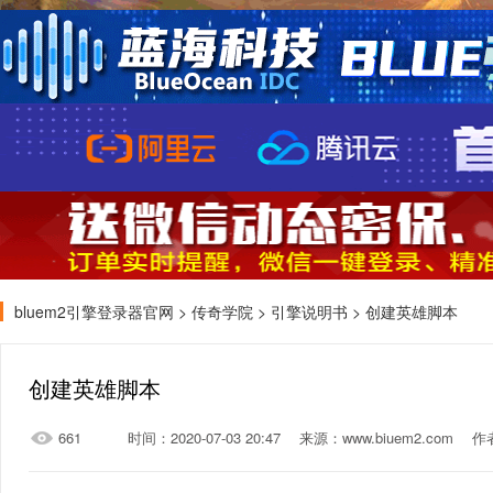
bluem2引擎登录器官网
>
传奇学院
>
引擎说明书
> 创建英雄脚本
创建英雄脚本
661
时间：2020-07-03 20:47
来源：www.biuem2.com
作者