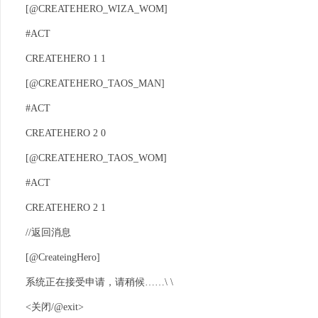
[@CREATEHERO_WIZA_WOM]
#ACT
CREATEHERO 1 1
[@CREATEHERO_TAOS_MAN]
#ACT
CREATEHERO 2 0
[@CREATEHERO_TAOS_WOM]
#ACT
CREATEHERO 2 1
//返回消息
[@CreateingHero]
系统正在接受申请，请稍候……\ \
<关闭/@exit>