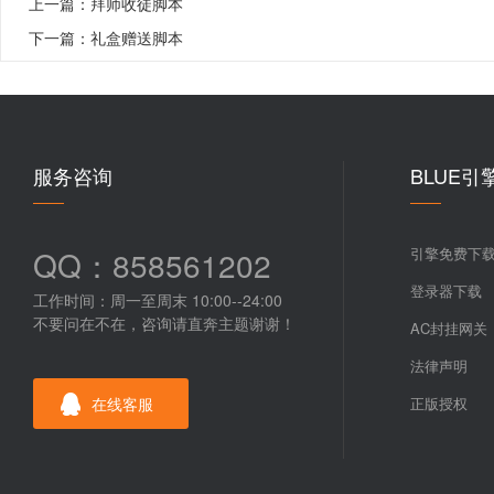
上一篇：
拜师收徒脚本
下一篇：
礼盒赠送脚本
服务咨询
BLUE引
QQ：858561202
引擎免费下
登录器下载
工作时间：周一至周末 10:00--24:00
不要问在不在，咨询请直奔主题谢谢！
AC封挂网关
法律声明
在线客服
正版授权