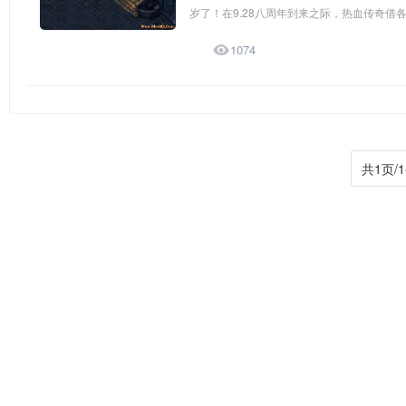
岁了！在9.28八周年到来之际，热血传奇借各

1074
共1页/