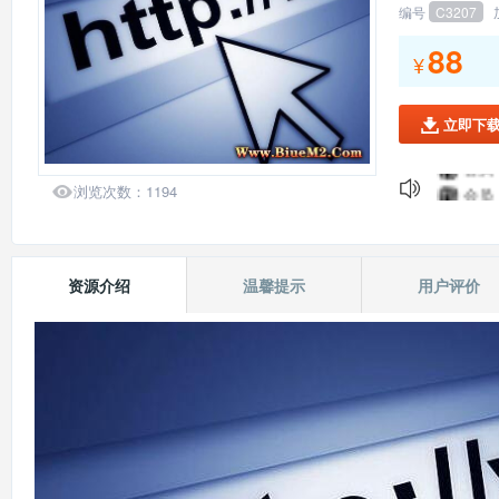
编号
C3207
139*
88
会员：
¥
会员：
会员：
立即下

会员：
会员：
会员：

浏览次数：
1194
会员：
会员：
139*
资源介绍
温馨提示
用户评价
会员：