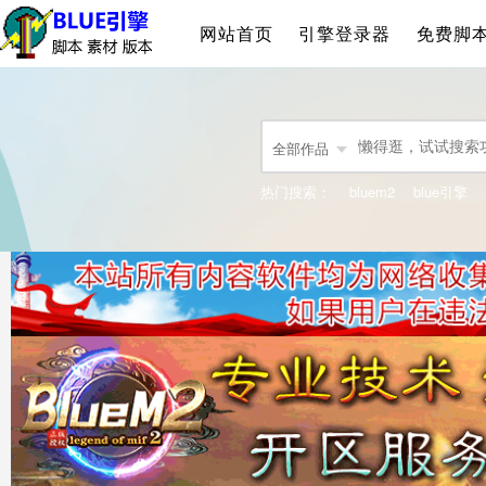
网站首页
引擎登录器
免费脚
全部作品
热门搜索：
bluem2
blue引擎