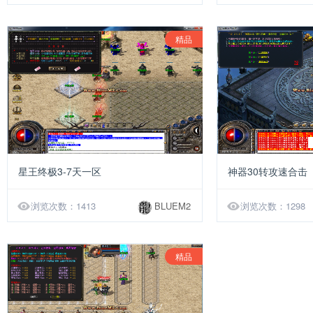
精品
¥400
星王终极3-7天一区
神器30转攻速合击


浏览次数：1413
BLUEM2
浏览次数：1298
精品