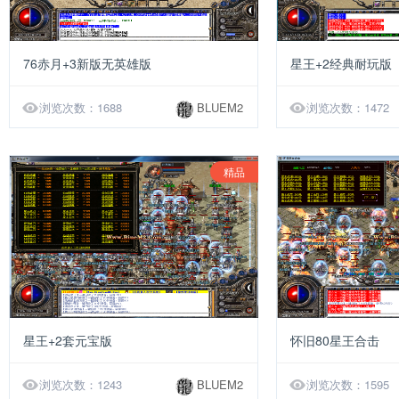
¥800
76赤月+3新版无英雄版
星王+2经典耐玩版


浏览次数：1688
BLUEM2
浏览次数：1472
精品
¥600
星王+2套元宝版
怀旧80星王合击


浏览次数：1243
BLUEM2
浏览次数：1595