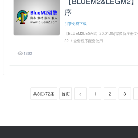
【BLUEM2&LEGM2
序
引擎免费下载
【BLUEM2LEGM2】20.01.05[需换新注册文件]免费
22 ！全套程序配套使用 --------------------------------

1362
共8页/72条
首页
<
1
2
3