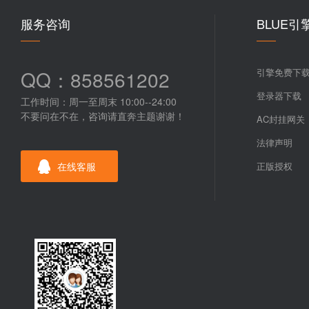
服务咨询
BLUE引
QQ：858561202
引擎免费下
登录器下载
工作时间：周一至周末 10:00--24:00
不要问在不在，咨询请直奔主题谢谢！
AC封挂网关
法律声明
在线客服
正版授权