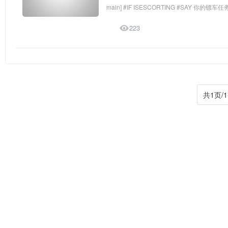
main] #IF ISESCORTING #SAY 你的

223
共1页/