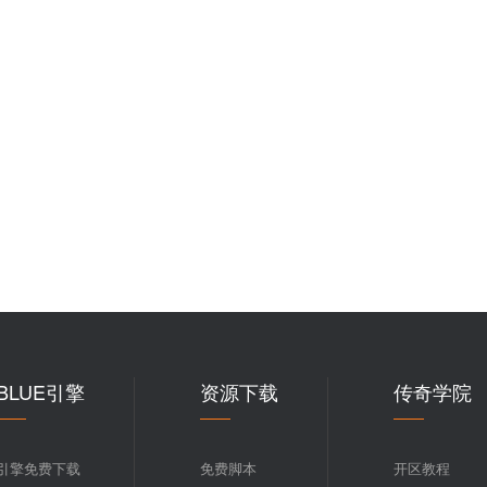
BLUE引擎
资源下载
传奇学院
引擎免费下载
免费脚本
开区教程