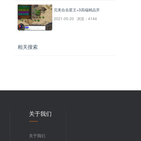
完美合击星王+3高端精品开
2021-05-20 浏览：4144
相关搜索
关于我们
关于我们