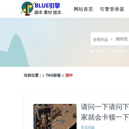
网站首页
引擎登录器
全部作品
热门搜索：
bluem2
当前位置：> TAG标签 >
戏中
请问一下请问下
家就会卡顿一
常见问题