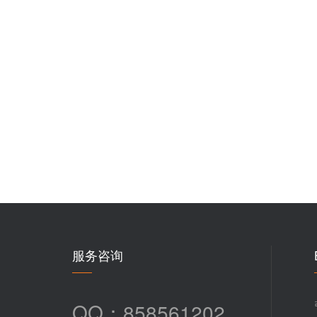
服务咨询
QQ：858561202