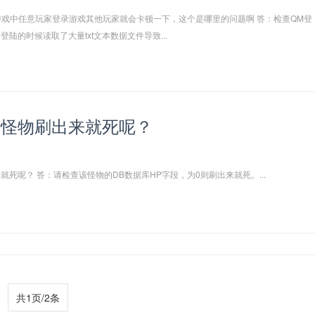
2游戏中任意玩家登录游戏其他玩家就会卡顿一下，这个是哪里的问题啊 答：检查QM登
陆的时候读取了大量txt文本数据文件导致...
中怪物刷出来就死呢？
死呢？ 答：请检查该怪物的DB数据库HP字段，为0则刷出来就死。...
共1页/2条