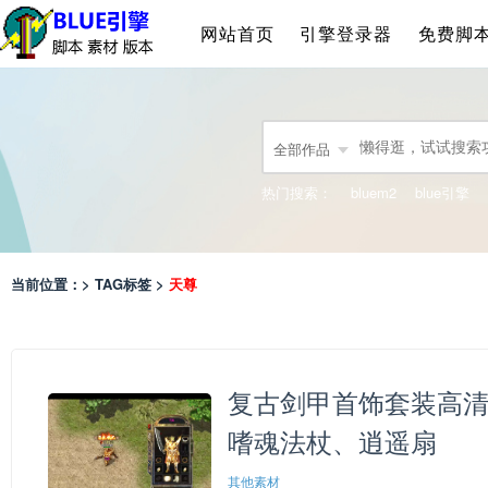
网站首页
引擎登录器
免费脚
全部作品
热门搜索：
bluem2
blue引擎
当前位置：> TAG标签 >
天尊
复古剑甲首饰套装高
嗜魂法杖、逍遥扇
其他素材