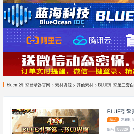
bluem2引擎登录器官网
>
素材资源
>
其他素材
> BLUE引擎第三套
BLUE引
精品
发布时
编号
C3329
139*