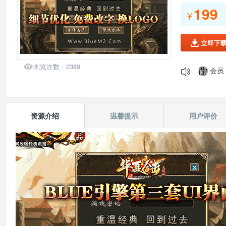
199
会员：
¥
会员：
会员：
立即下

会员：
会员：

浏览次数：
2389
会员：
会员：
会员：
139*
资源介绍
温馨提示
用户评价
会员：