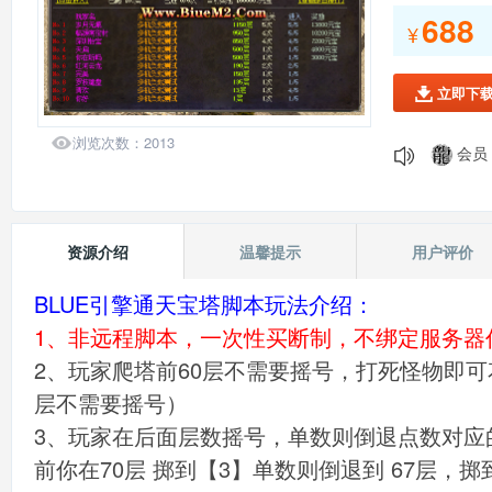
688
会员：
¥
会员：
会员：
立即下

会员：
会员：

浏览次数：
2013
会员：
会员：
会员：
139*
资源介绍
温馨提示
用户评价
会员：
BLUE引擎通天宝塔脚本玩法介绍：
1、非远程脚本，一次性买断制，不绑定服务器
2、玩家爬塔前60层不需要摇号，打死怪物即可
层不需要摇号）
3、玩家在后面层数摇号，单数则倒退点数对应
前你在70层 掷到【3】单数则倒退到 67层，掷