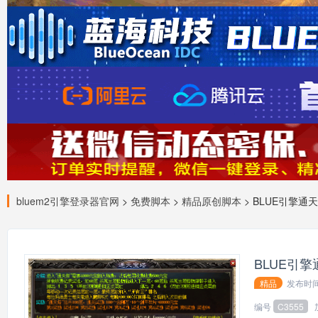
bluem2引擎登录器官网
>
免费脚本
>
精品原创脚本
> BLUE引擎
BLUE引
精品
发布时
编号
C3555
139*