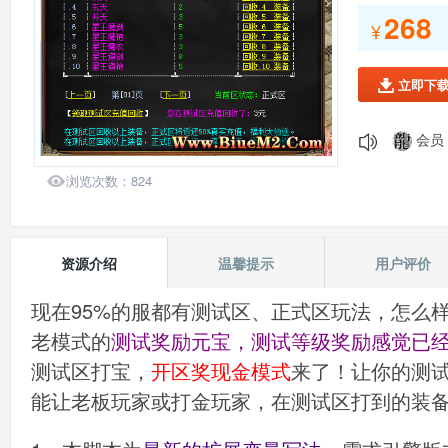
268
会员：
¥
会员：
会员：
立即下

会员：
会员：
会员：
139*

浏览次数：
824
会员：
资源介绍
温馨提示
用户评价
现在95%的服都有测试区、正式区玩法，怎么
老模式的
测试奖励元宝，测试等级奖励感觉已
测试区打宝，
开区奖现金模式
来了！让你的测试
能让老板玩家或打金玩家，在测试区打到的装