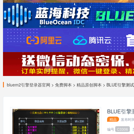
bluem2引擎登录器官网
>
免费脚本
>
精品原创脚本
> BLUE引擎
BLUE引
139*
精品
发布时
会员：
编号
C3306
会员：