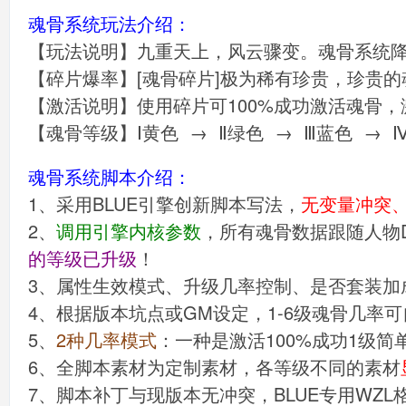
魂骨系统玩法介绍：
【玩法说明】九重天上，风云骤变。魂骨系统
【碎片爆率】[魂骨碎片]极为稀有珍贵，珍贵的
【激活说明】使用碎片可100%成功激活魂骨，激
【魂骨等级】Ⅰ黄色 → Ⅱ绿色 → Ⅲ蓝色 → 
魂骨系统脚本介绍：
1、采用BLUE引擎创新脚本写法，
无变量冲突
2、
调用引擎内核参数
，所有魂骨数据跟随人物
的等级已升级
！
3、属性生效模式、升级几率控制、是否套装加
4、根据版本坑点或GM设定，1-6级魂骨几率
5、
2种几率模式
：一种是激活100%成功1级简
6、全脚本素材为定制素材，各等级不同的素材
7、脚本补丁与现版本无冲突，BLUE专用WZ