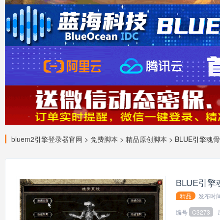
bluem2引擎登录器官网
>
免费脚本
>
精品原创脚本
> BLUE引擎
BLUE引
精品
发布时
139*
编号
C3273
会员：