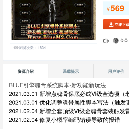
569
会员：
¥
会员：
会员：
立即下

会员：
会员：
会员：

会员：
浏览次数：
1834
139*
会员：
资源介绍
温馨提示
用户评价
BLUE引擎魂骨系统脚本-新功能新玩法
2021.03.01 新增点魂骨保底必成
Ⅵ级金选项（
2021.03.01
优化调整
魂骨属性脚本写法（
触发
2021.02.04 新增全套顶级Ⅵ级金魂骨套装触发
2021.02.04 修复小概率编码错误导致的报错