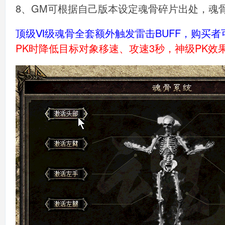
8、GM可根据自己版本设定魂骨碎片出处，魂
顶级Ⅵ级魂骨全套额外触发雷击BUFF，购买者
PK时降低目标对象移速、攻速3秒，神级PK效