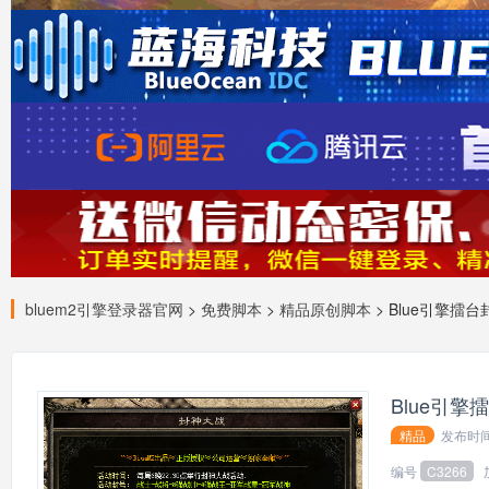
bluem2引擎登录器官网
>
免费脚本
>
精品原创脚本
> Blue引擎擂
Blue引
精品
发布时
编号
C3266
139*