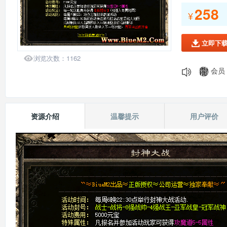
258
会员：
¥
会员：
会员：
立即下

会员：

会员：
浏览次数：
1162
会员：
会员：
会员：
139*
资源介绍
温馨提示
用户评价
会员：