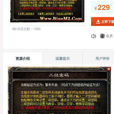
229
会员：
¥
会员：
会员：
立即下

会员：

浏览次数：
1383
会员：
会员：
会员：
会员：
139*
资源介绍
温馨提示
用户评价
会员：