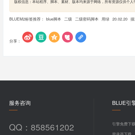
版权信息：本站程序、脚本、素材、版本均来源于网络，所有资源仅供个人
BLUEM2标签推荐：
blue脚本
二级
二级密码脚本
用绿
20.02.20
描
分享：
服务咨询
BLUE引
QQ：858561202
引擎免费下
登录器下载