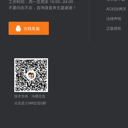
工作时间：周一至周末 10:00--24:00
不要问在不在，咨询请直奔主题谢谢！
AC封挂网关
法律声明
在线客服
正版授权
技术支持、沟通交流
点击进入GM交流Q群