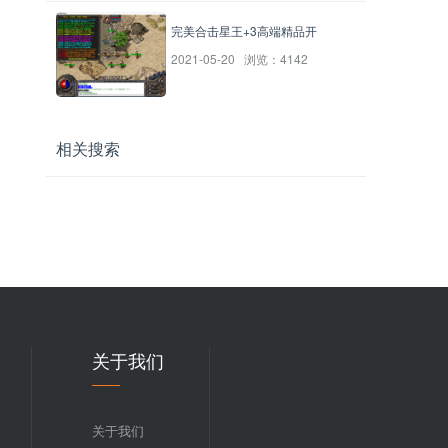
完美合击星王+3高端精品开
2021-05-20 浏览：4142
相关搜索
关于我们
关于我们