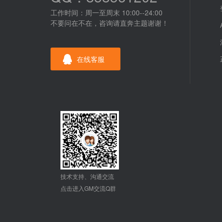
工作时间：周一至周末 10:00--24:00
不要问在不在，咨询请直奔主题谢谢！
在线客服
技术支持、沟通交流
点击进入GM交流Q群