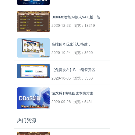
BlueM2智能AI假人V4.0版，智
2020-12-23 浏览：13219
高端传奇玩家论坛搭建，
2020-10-24 浏览：3509
【免费发布】Blue引擎开区
2020-10-05 浏览：5366
游戏盾1快钱低成本防攻击
2020-09-26 浏览：5431
热门资源