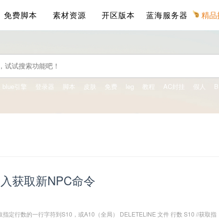
免费脚本
素材资源
开区版本
蓝海服务器
精品
blue引擎
登录器
脚本
皮肤
免费
leg
教程
AC封挂
假人
B
入获取新NPC命令
//获取指定行数的一行字符到S10，或A10（全局） DELETELINE 文件 行数 S10 //获取指