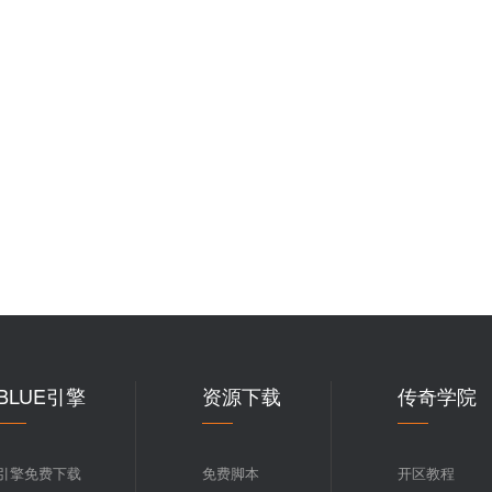
BLUE引擎
资源下载
传奇学院
引擎免费下载
免费脚本
开区教程