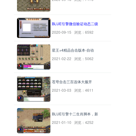
BLUE引擎微信验证动态二级
2020-09-15 浏览：6592
星王+4精品合击版本-自动
2021-02-22 浏览：5062
苍穹合击三百连体大服开
2021-03-03 浏览：4611
BLUE引擎十二生肖脚本，新
2021-01-10 浏览：4252