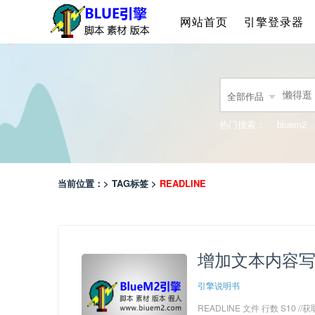
网站首页
引擎登录器
全部作品
热门搜索：
bluem2
当前位置：> TAG标签 >
READLINE
增加文本内容写
引擎说明书
READLINE 文件 行数 S10 