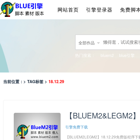
网站首页
引擎登录器
免费脚
全部作品
热门搜索：
bluem2
blue引擎
当前位置：> TAG标签 >
18.12.29
【BLUEM2&LEGM2】
引擎免费下载
【BLUEM2LEGM2】18.12.29免费版程序下载地址