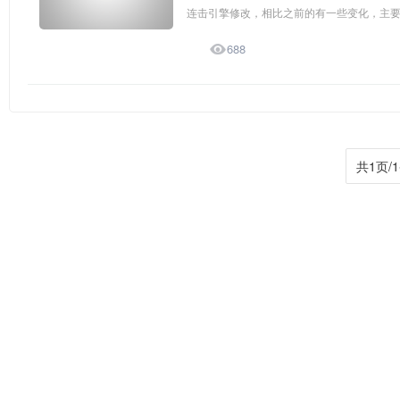
连击引擎修改，相比之前的有一些变化，主要是

688
共1页/