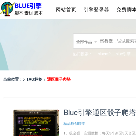
网站首页
引擎登录器
免费脚
全部作品
热门搜索：
bluem2
blue引擎
当前位置：> TAG标签 >
通区骰子爬塔
Blue引擎通区骰子爬塔
精品原创脚本
1、吸金强，实测数据：每天3个新区3天合