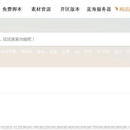
免费脚本
素材资源
开区版本
蓝海服务器
精品
blue引擎
登录器
脚本
皮肤
免费
leg
教程
AC封挂
假人
B
;20;0;12;25;99;60;100;60;200;60;300;60;400;60;500;60;700;60;800;60;900;60;1