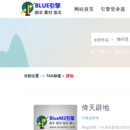
网站首页
引擎登录器
全部作品
热门搜索：
bluem2
当前位置：> TAG标签 >
辟地
倚天辟地
引擎说明书
MagicDB: 114;倚天辟地;0;55;0;10