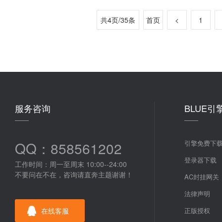
共4页/35条
首页
<
1
服务咨询
BLUE引
QQ：858561202
引擎免费下
登录器下载
工作时间：周一至周末 10:00--24:00
不要问在不在，咨询请直奔主题谢谢！
AC封挂网关
法律声明
在线客服
正版授权