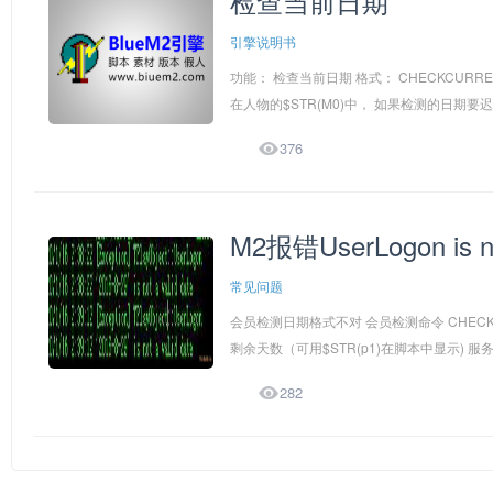
检查当前日期
引擎说明书
功能： 检查当前日期 格式： CHECKCURRENTD
在人物的$STR(M0)中， 如果检测的日期要迟

376
M2报错UserLogon is not
常见问题
会员检测日期格式不对 会员检测命令 CHECKUSE
剩余天数（可用$STR(p1)在脚本中显示) 服务器

282