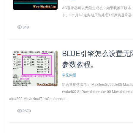
AC登录器可以无限生成么？如果我换了版本
下。1个月AC服务期只能处理1个列表登录器（

348
BLUE引擎怎么设置无
参数教程。
常见问题
组合速度值参考： MaxItemSpeed=88 MaxItemSpe
rval=400 SitDownInterval=400 MoveInterva
ate=200 MoveNextTurnCompensa...

2670