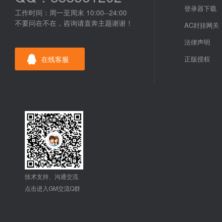
登录器下载
工作时间：周一至周末 10:00--24:00
不要问在不在，咨询请直奔主题谢谢！
AC封挂网关
法律声明
在线客服
正版授权
技术支持、沟通交流
点击进入GM交流Q群