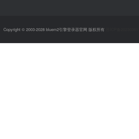
Copyright © 2003-2028 bluem2引擎登录器官网 版权所有
苏ICP备20230361