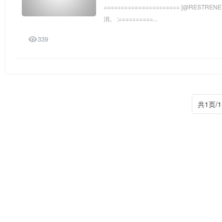
====================== [@RESTRE
消。 ;==========...

339
共1页/