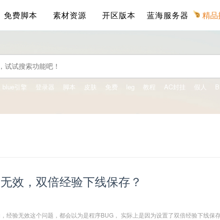
免费脚本
素材资源
开区版本
蓝海服务器
精品
blue引擎
登录器
脚本
皮肤
免费
leg
教程
AC封挂
假人
B
数无效，双倍经验下线保存？
，经验无效这个问题，都会以为是程序BUG， 实际上是因为设置了双倍经验下线保