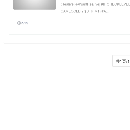
tRealive [@WantRealive] #IF CHECKLEV
GAMEGOLD ? $STR(M1) #A...

519
共1页/