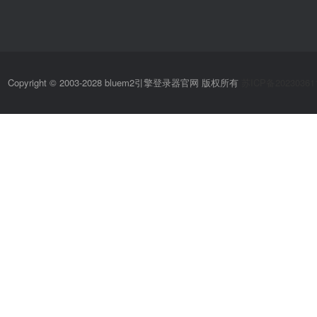
Copyright © 2003-2028 bluem2引擎登录器官网 版权所有
苏ICP备20230361