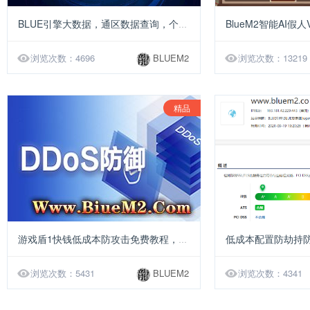
¥200
BLUE引擎大数据，通区数据查询，个人爆率控制，


浏览次数：4696
BLUEM2
浏览次数：13219
精品
免费
游戏盾1快钱低成本防攻击免费教程，防御DDOS/C


浏览次数：5431
BLUEM2
浏览次数：4341