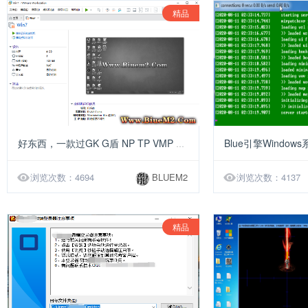
精品
¥300
好东西，一款过GK G盾 NP TP VMP SE检测的虚拟机


浏览次数：4694
BLUEM2
浏览次数：4137
精品